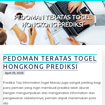
Skip to content
PEDOMAN TERATAS TOGEL
HONGKONG PREDIKSI
PEDOMAN TERATAS TOGEL
HONGKONG PREDIKSI
April 25, 2025
Prediksi Top Information togel Macau juga sangat penting bagi
para pemain yang ingin membuat prediksi lebih akurat.
Dengan mengumpulkan dan menganalisis information dari
pengeluaran sebelumnya, pemain dapat menemukan pola
ata