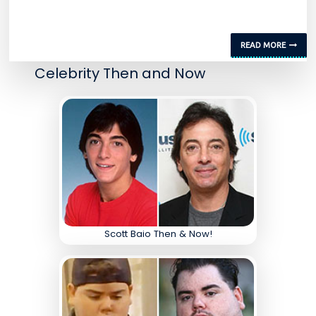
READ MORE
Celebrity Then and Now
Scott Baio Then & Now!